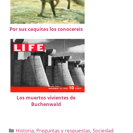
Por sus caquitas los conocereis
Los muertos vivientes de
Buchenwald
Categorías
Historia
,
Preguntas y respuestas
,
Sociedad