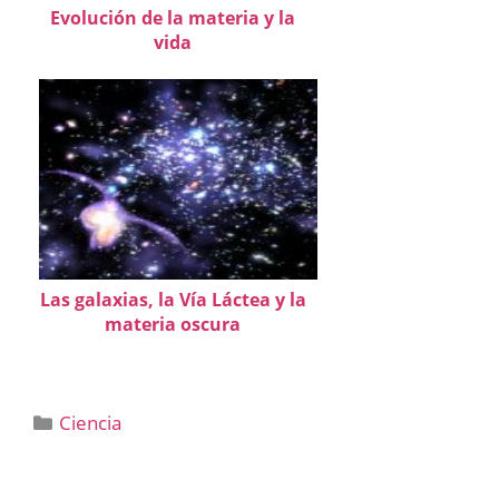
Evolución de la materia y la
vida
Las galaxias, la Vía Láctea y la
materia oscura
Categorías
Ciencia