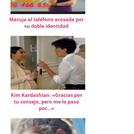
Maruja al teléfono acosada por
su doble identidad
Kim Kardashian: «Gracias por
tu consejo, pero me lo paso
por…»