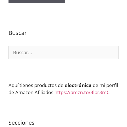
Buscar
Buscar:
Aquí tienes productos de
electrónica
de mi perfil
de Amazon Afiliados
https://amzn.to/3lpr3mC
Secciones