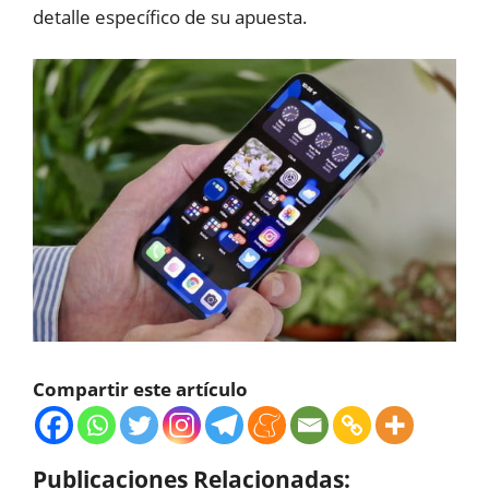
detalle específico de su apuesta.
Compartir este artículo
Publicaciones Relacionadas: