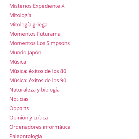
Misterios Expediente X
Mitología
Mitología griega
Momentos Futurama
Momentos Los Simpsons
Mundo Japón
Música
Música: éxitos de los 80
Música: éxitos de los 90
Naturaleza y biología
Noticias
Ooparts
Opinión y crítica
Ordenadores informática
Paleontología