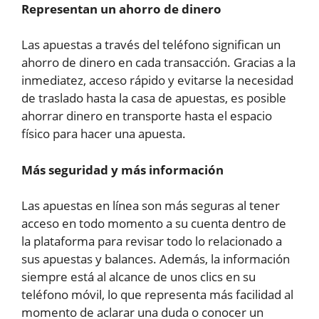
Representan un ahorro de dinero
Las apuestas a través del teléfono significan un
ahorro de dinero en cada transacción. Gracias a la
inmediatez, acceso rápido y evitarse la necesidad
de traslado hasta la casa de apuestas, es posible
ahorrar dinero en transporte hasta el espacio
físico para hacer una apuesta.
Más seguridad y más información
Las apuestas en línea son más seguras al tener
acceso en todo momento a su cuenta dentro de
la plataforma para revisar todo lo relacionado a
sus apuestas y balances. Además, la información
siempre está al alcance de unos clics en su
teléfono móvil, lo que representa más facilidad al
momento de aclarar una duda o conocer un