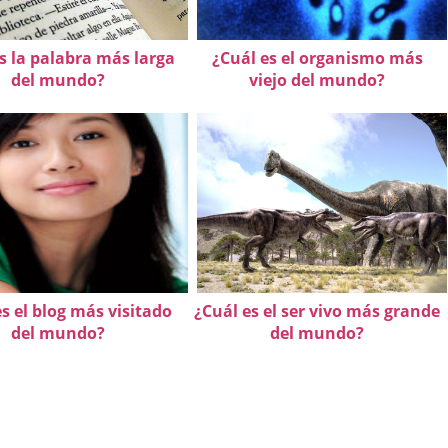
s la palabra más larga
¿Cuál es el organismo más
del mundo?
viejo del mundo?
s el blog más visitado
¿Cuál es el ser vivo más grande
del mundo?
del mundo?