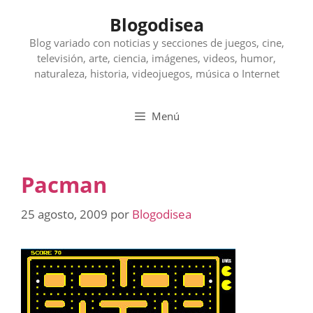
Saltar
Blogodisea
al
contenido
Blog variado con noticias y secciones de juegos, cine,
televisión, arte, ciencia, imágenes, videos, humor,
naturaleza, historia, videojuegos, música o Internet
Menú
Pacman
25 agosto, 2009
por
Blogodisea