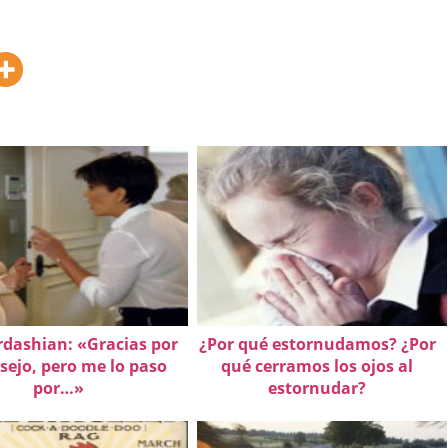
dashian: «Gracias por
¿Por qué estornudamos? ¿Por
sejo, pero me lo paso
qué cerramos los ojos al
por…»
estornudar?