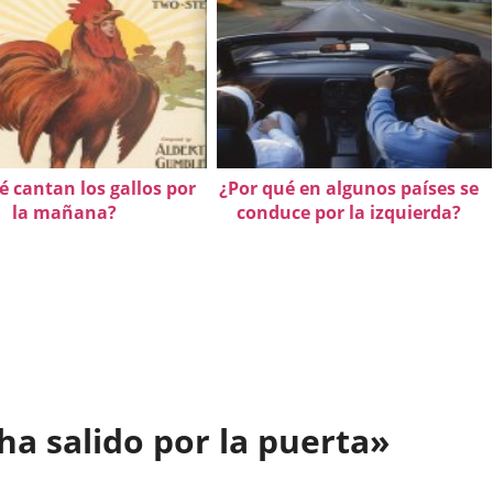
é cantan los gallos por
¿Por qué en algunos países se
la mañana?
conduce por la izquierda?
a salido por la puerta»