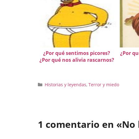
¿Por qué sentimos picores?
¿Por qu
¿Por qué nos alivia rascarnos?
Categorías
Historias y leyendas
,
Terror y miedo
1 comentario en «No h