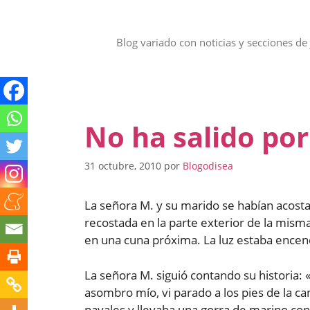
Saltar
al
contenido
Blog variado con noticias y secciones de 
No ha salido por
31 octubre, 2010
por
Blogodisea
La señora M. y su marido se habían acosta
recostada en la parte exterior de la mis
en una cuna próxima. La luz estaba encendi
La señora M. siguió contando su historia
asombro mío, vi parado a los pies de la ca
navales y llevaba una gorra de marino con 