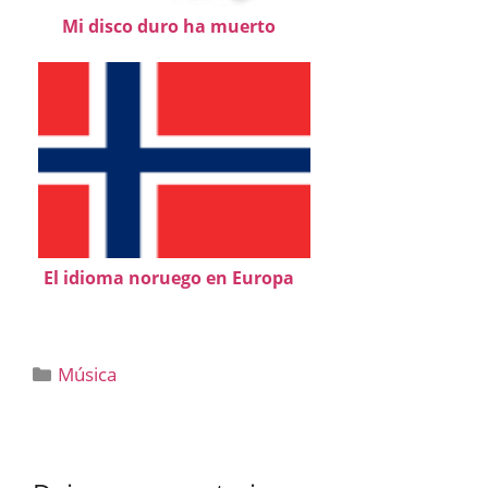
Mi disco duro ha muerto
El idioma noruego en Europa
Categorías
Música