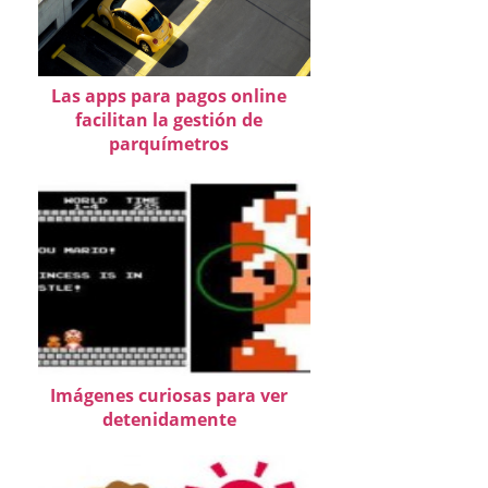
Las apps para pagos online
facilitan la gestión de
parquímetros
Imágenes curiosas para ver
detenidamente