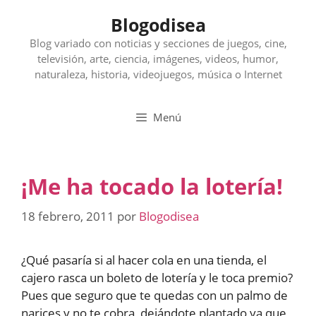
Saltar
Blogodisea
al
contenido
Blog variado con noticias y secciones de juegos, cine,
televisión, arte, ciencia, imágenes, videos, humor,
naturaleza, historia, videojuegos, música o Internet
Menú
¡Me ha tocado la lotería!
18 febrero, 2011
por
Blogodisea
¿Qué pasaría si al hacer cola en una tienda, el
cajero rasca un boleto de lotería y le toca premio?
Pues que seguro que te quedas con un palmo de
narices y no te cobra, dejándote plantado ya que