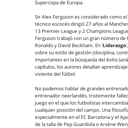
Supercopa de Europa.
Sir Alex Ferguson es considerado como el m
técnico escocés dirigió 27 años al Manches
13 Premier League y 2 Champions League. En
Ferguson trabajó con un gran número de fu
Ronaldo y David Beckham. En ‘
Liderazgo
sobre su estilo de gestión (disciplina, con
importantes en la búsqueda del éxito (anál
capítulos, los autores detallan aprendizaj
viviente del fútbol.
No podemos hablar de grandes entrenadore
entrenador neerlandés, tristemente falleci
juego en el que los futbolistas intercambi
cualquier posición del campo. Una filoso
especialmente en el FC Barcelona y el Aj
de la talla de Pep Guardiola o Arsène Weng