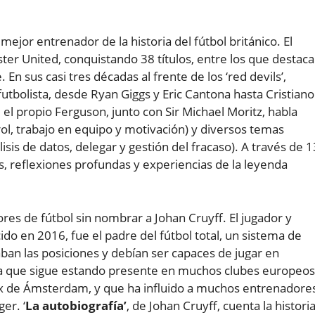
ejor entrenador de la historia del fútbol británico. El
ter United, conquistando 38 títulos, entre los que destac
 sus casi tres décadas al frente de los ‘red devils’,
tbolista, desde Ryan Giggs y Eric Cantona hasta Cristiano
’, el propio Ferguson, junto con Sir Michael Moritz, habla
trol, trabajo en equipo y motivación) y diversos temas
isis de datos, delegar y gestión del fracaso). A través de 1
es, reflexiones profundas y experiencias de la leyenda
s de fútbol sin nombrar a Johan Cruyff. El jugador y
do en 2016, fue el padre del fútbol total, un sistema de
aban las posiciones y debían ser capaces de jugar en
fía que sigue estando presente en muchos clubes europeos
ax de Ámsterdam, y que ha influido a muchos entrenadore
er. ‘
La autobiografía’
, de Johan Cruyff, cuenta la histori