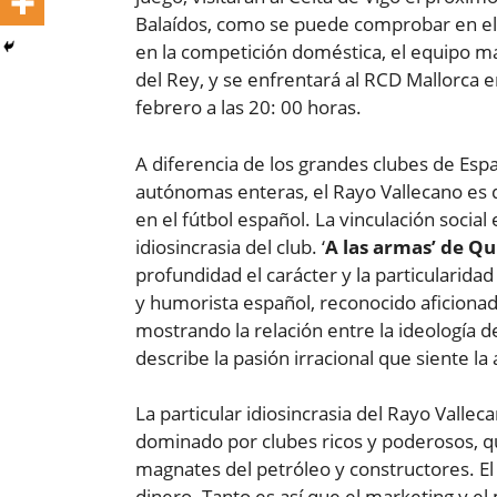
Balaídos, como se puede comprobar en el 
en la competición doméstica, el equipo m
del Rey, y se enfrentará al RCD Mallorca en
febrero a las 20: 00 horas.
A diferencia de los grandes clubes de Es
autónomas enteras, el Rayo Vallecano es 
en el fútbol español. La vinculación social 
idiosincrasia del club. ‘
A las armas’ de Q
profundidad el carácter y la particularidad
y humorista español, reconocido aficionado
mostrando la relación entre la ideología d
describe la pasión irracional que siente la 
La particular idiosincrasia del Rayo Vallec
dominado por clubes ricos y poderosos, qu
magnates del petróleo y constructores. El
dinero. Tanto es así que el marketing y el