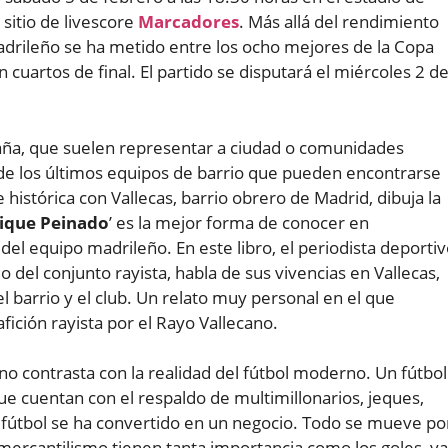
sitio de livescore
Marcadores
. Más allá del rendimiento
adrileño se ha metido entre los ocho mejores de la Copa
 cuartos de final. El partido se disputará el miércoles 2 d
paña, que suelen representar a ciudad o comunidades
de los últimos equipos de barrio que pueden encontrarse
e histórica con Vallecas, barrio obrero de Madrid, dibuja la
uique Peinado
’ es la mejor forma de conocer en
 del equipo madrileño. En este libro, el periodista deporti
 del conjunto rayista, habla de sus vivencias en Vallecas,
el barrio y el club. Un relato muy personal en el que
afición rayista por el Rayo Vallecano.
ano contrasta con la realidad del fútbol moderno. Un fútbol
e cuentan con el respaldo de multimillonarios, jeques,
 fútbol se ha convertido en un negocio. Todo se mueve po
 mercantilismo tienen tanta importancia como los goles, ya