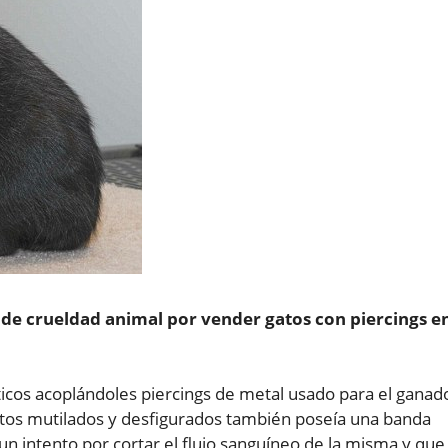
 de crueldad animal por vender gatos con piercings e
ticos acoplándoles piercings de metal usado para el ganad
gatos mutilados y desfigurados también poseía una banda
 un intento por cortar el flujo sanguíneo de la misma y que