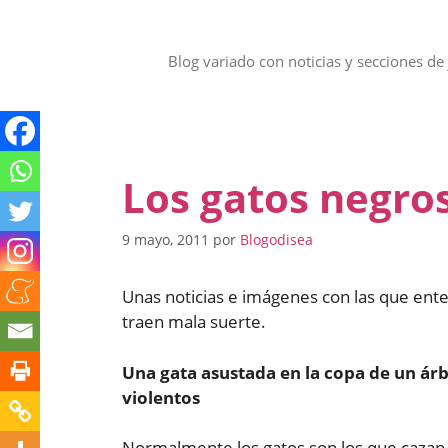
Saltar
al
contenido
Blog variado con noticias y secciones de 
Los gatos negros
9 mayo, 2011
por
Blogodisea
Unas noticias e imágenes con las que ent
traen mala suerte.
Una gata asustada en la copa de un árb
violentos
Normalmente los gatos son los que cazan a