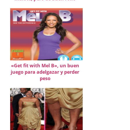
«Get fit with Mel B», un buen
juego para adelgazar y perder
peso