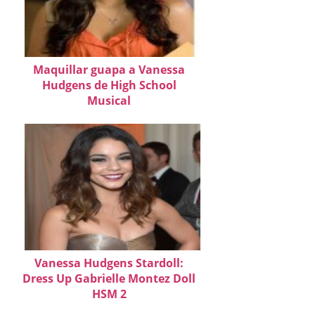
Maquillar guapa a Vanessa
Hudgens de High School
Musical
Vanessa Hudgens Stardoll:
Dress Up Gabrielle Montez Doll
HSM 2