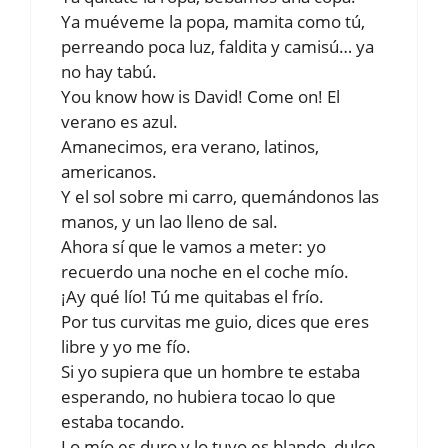
Ya muéveme la popa, mamita como tú,
perreando poca luz, faldita y camisú… ya
no hay tabú.
You know how is David! Come on! El
verano es azul.
Amanecimos, era verano, latinos,
americanos.
Y el sol sobre mi carro, quemándonos las
manos, y un lao lleno de sal.
Ahora sí que le vamos a meter: yo
recuerdo una noche en el coche mío.
¡Ay qué lío! Tú me quitabas el frío.
Por tus curvitas me guio, dices que eres
libre y yo me fío.
Si yo supiera que un hombre te estaba
esperando, no hubiera tocao lo que
estaba tocando.
Lo mío es duro y lo tuyo es blando, dulce