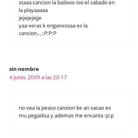
staaa cancion la bailooo ioo el sabado en
la playaaaaa
jejejejejje
yaa veras k enganxosaa es la
cancion….:P:P:P
sin nombre
4 junio, 2009 a las 20:17
no vea la peaso cansion ke an sacao es
mu pegadisa y ademas me encanta :p:p