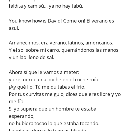
faldita y camisú… ya no hay tabú.
You know how is David! Come on! El verano es
azul.
Amanecimos, era verano, latinos, americanos.
Y el sol sobre mi carro, quemándonos las manos,
y un lao lleno de sal.
Ahora sí que le vamos a meter:
yo recuerdo una noche en el coche mío.
¡Ay qué lío! Tú me quitabas el frío.
Por tus curvitas me guio, dices que eres libre y yo
me fío.
Si yo supiera que un hombre te estaba
esperando,
no hubiera tocao lo que estaba tocando.
Lo mío es duro y lo tuyo es blando,