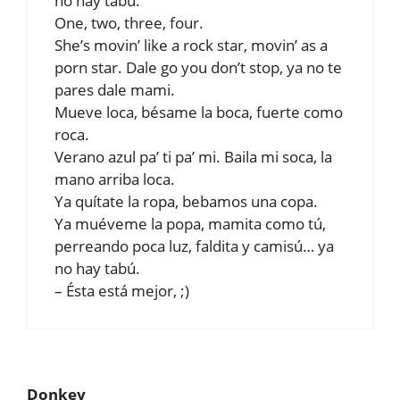
no hay tabú.
One, two, three, four.
She’s movin’ like a rock star, movin’ as a
porn star. Dale go you don’t stop, ya no te
pares dale mami.
Mueve loca, bésame la boca, fuerte como
roca.
Verano azul pa’ ti pa’ mi. Baila mi soca, la
mano arriba loca.
Ya quítate la ropa, bebamos una copa.
Ya muéveme la popa, mamita como tú,
perreando poca luz, faldita y camisú… ya
no hay tabú.
– Ésta está mejor, ;)
Donkey