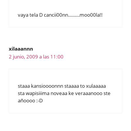
vaya tela D cancii00nn………moo00la!!
xilaaannn
2 junio, 2009 a las 11:00
staaa kansioooonnn staaaa to xulaaaaa
sta wapisiiima noveaa ke veraaanooo ste
añoooo :-D