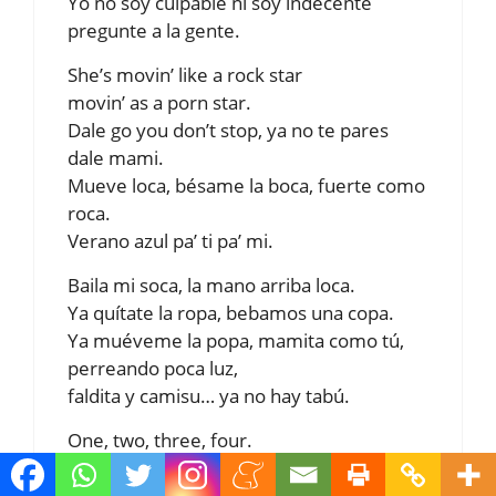
Yo no soy culpable ni soy indecente
pregunte a la gente.
She’s movin’ like a rock star
movin’ as a porn star.
Dale go you don’t stop, ya no te pares
dale mami.
Mueve loca, bésame la boca, fuerte como
roca.
Verano azul pa’ ti pa’ mi.
Baila mi soca, la mano arriba loca.
Ya quítate la ropa, bebamos una copa.
Ya muéveme la popa, mamita como tú,
perreando poca luz,
faldita y camisu… ya no hay tabú.
One, two, three, four.
She’s movin’ like a rock star