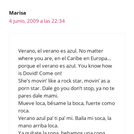
Marisa
4 junio, 2009 a las 22:34
Verano, el verano es azul. No matter
where you are, en el Caribe en Europa…
porque el verano es azul. You know how
is Dovid! Come on!
She’s movin’ like a rock star, movin’ as a
porn star. Dale go you don’t stop, ya no te
pares dale mami.
Mueve loca, bésame la boca, fuerte como
roca.
Verano azul pa’ ti pa’ mi. Baila mi soca, la
mano arriba loca.
Ya quítate la ropa, bebamos una copa.