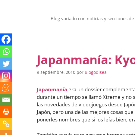
Saltar
al
contenido
Blog variado con noticias y secciones de 
Japanmanía: Ky
9 septiembre, 2010
por
Blogodisea
Japanmanía
era un dossier complementari
durante un tiempo se llamó Xtreme y no sé
las novedades de videojuegos desde Japó
Japón, pero una de las mejores cosas que
ponerles nombres que si los leías bien, e
También servía para gastarse bromas entre 