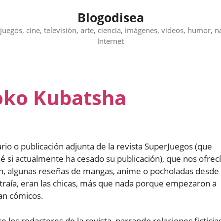
Blogodisea
juegos, cine, televisión, arte, ciencia, imágenes, videos, humor, n
Internet
oko Kubatsha
o o publicación adjunta de la revista SuperJuegos (que
 si actualmente ha cesado su publicación), que nos ofrec
n, algunas reseñas de mangas, anime o pocholadas desde
 traía, eran las chicas, más que nada porque empezaron a
ran cómicos.
los redactores de la revista, narrando relaciones ficticia