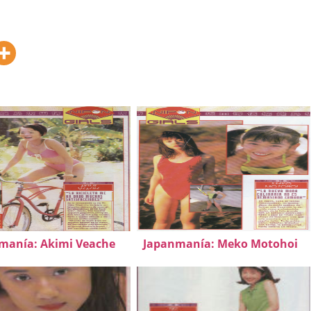
manía: Akimi Veache
Japanmanía: Meko Motohoi