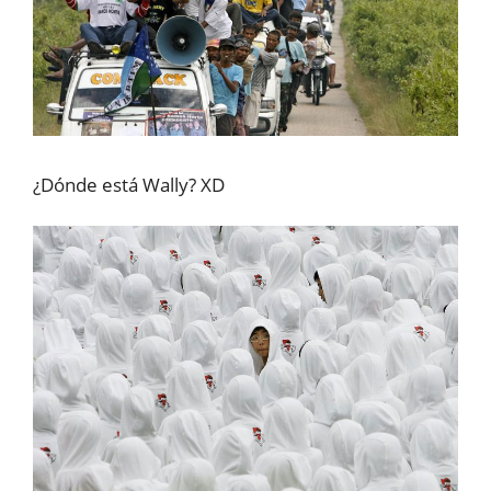
¿Dónde está Wally? XD