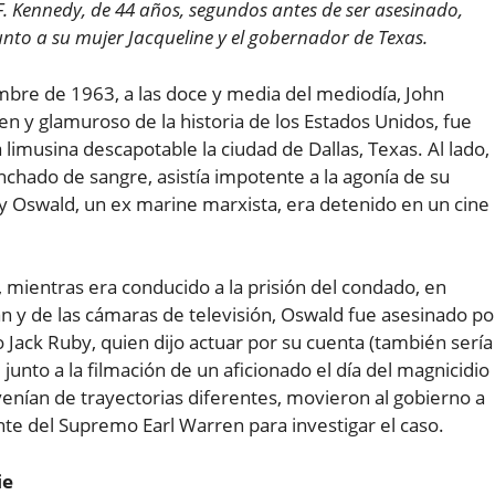
 F. Kennedy, de 44 años, segundos antes de ser asesinado,
unto a su mujer Jacqueline y el gobernador de Texas.
mbre de 1963, a las doce y media del mediodía, John
en y glamuroso de la historia de los Estados Unidos, fue
a limusina descapotable la ciudad de Dallas, Texas. Al lado,
nchado de sangre, asistía impotente a la agonía de su
 Oswald, un ex marine marxista, era detenido en un cine
, mientras era conducido a la prisión del condado, en
an y de las cámaras de televisión, Oswald fue asesinado po
 Jack Ruby, quien dijo actuar por su cuenta (también sería
junto a la filmación de un aficionado el día del magnicidio
venían de trayectorias diferentes, movieron al gobierno a
nte del Supremo Earl Warren para investigar el caso.
ie