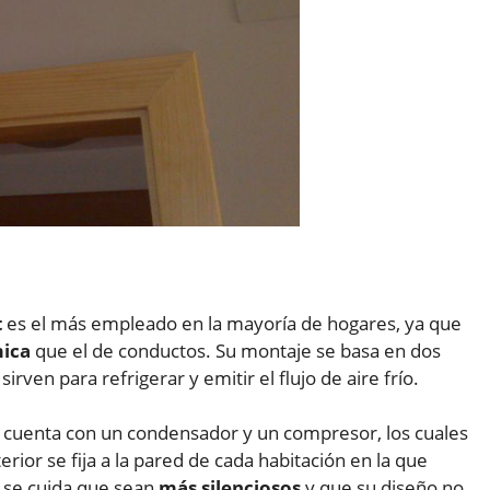
t
es el más empleado en la mayoría de hogares, ya que
mica
que el de conductos. Su montaje se basa en dos
irven para refrigerar y emitir el flujo de aire frío.
e, y cuenta con un condensador y un compresor, los cuales
rior se fija a la pared de cada habitación en la que
z se cuida que sean
más silenciosos
y que su diseño no