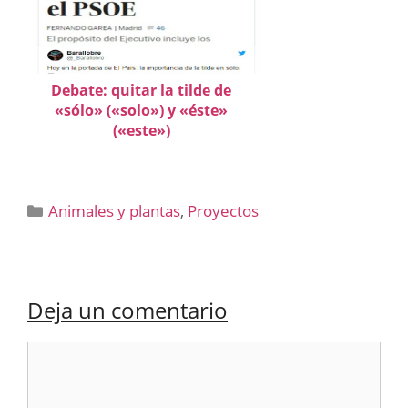
Debate: quitar la tilde de
«sólo» («solo») y «éste»
(«este»)
Categorías
Animales y plantas
,
Proyectos
Deja un comentario
Comentario