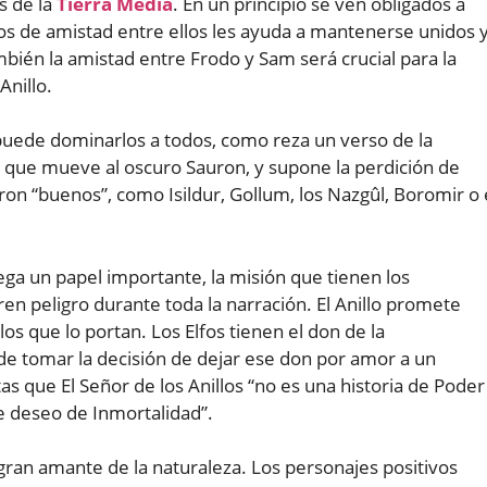
s de la
Tierra Media
. En un principio se ven obligados a
os de amistad entre ellos les ayuda a mantenerse unidos 
ién la amistad entre Frodo y Sam será crucial para la
Anillo.
 puede dominarlos a todos, como reza un verso de la
lo que mueve al oscuro Sauron, y supone la perdición de
ron “buenos”, como Isildur, Gollum, los Nazgûl, Boromir o 
ega un papel importante, la misión que tienen los
ren peligro durante toda la narración. El Anillo promete
os que lo portan. Los Elfos tienen el don de la
de tomar la decisión de dejar ese don por amor a un
as que El Señor de los Anillos “no es una historia de Poder
e deseo de Inmortalidad”.
 gran amante de la naturaleza. Los personajes positivos