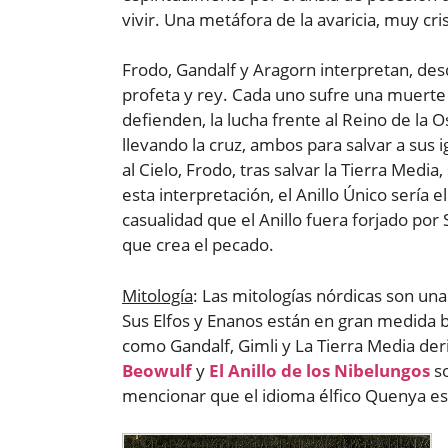
vivir. Una metáfora de la avaricia, muy cri
Frodo, Gandalf y Aragorn interpretan, desde
profeta y rey. Cada uno sufre una muerte y
defienden, la lucha frente al Reino de la 
llevando la cruz, ambos para salvar a sus i
al Cielo, Frodo, tras salvar la Tierra Media
esta interpretación, el Anillo Único sería 
casualidad que el Anillo fuera forjado por 
que crea el pecado.
Mitología
: Las mitologías nórdicas son una
Sus Elfos y Enanos están en gran medida 
como Gandalf, Gimli y La Tierra Media de
Beowulf
y
El Anillo de los Nibelungos
so
mencionar que el idioma élfico Quenya est