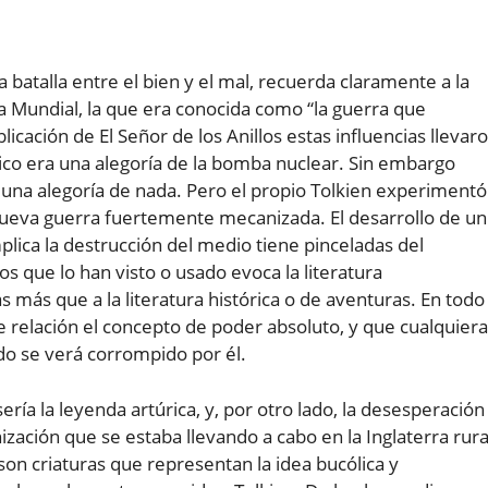
 la batalla entre el bien y el mal, recuerda claramente a la
ra Mundial, la que era conocida como “la guerra que
licación de El Señor de los Anillos estas influencias llevar
nico era una alegoría de la bomba nuclear. Sin embargo
a una alegoría de nada. Pero el propio Tolkien experimentó
nueva guerra fuertemente mecanizada. El desarrollo de un
mplica la destrucción del medio tiene pinceladas del
los que lo han visto o usado evoca la literatura
 más que a la literatura histórica o de aventuras. En todo
ne relación el concepto de poder absoluto, y que cualquiera
do se verá corrompido por él.
sería la leyenda artúrica, y, por otro lado, la desesperación
nización que se estaba llevando a cabo en la Inglaterra rura
 son criaturas que representan la idea bucólica y