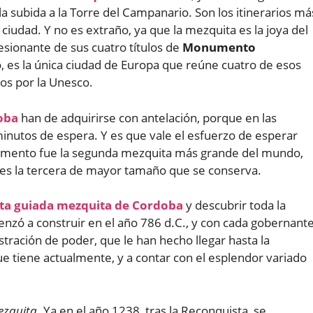
la subida a la Torre del Campanario. Son los itinerarios má
ciudad. Y no es extraño, ya que la mezquita es la joya del
esionante de sus cuatro títulos de
Monumento
to, es la única ciudad de Europa que reúne cuatro de esos
os por la Unesco.
oba
han de adquirirse con antelación, porque en las
minutos de espera. Y es que vale el esfuerzo de esperar
omento fue la segunda mezquita más grande del mundo,
 es la tercera de mayor tamaño que se conserva.
ita guiada mezquita de Cordoba
y descubrir toda la
nzó a construir en el año 786 d.C., y con cada gobernant
ración de poder, que le han hecho llegar hasta la
e tiene actualmente, y a contar con el esplendor variado
ezquita
. Ya en el año 1238, tras la Reconquista, se