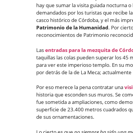
hay que sumar la visita guiada nocturna o 
demandados por los turistas que recibe la 
casco histórico de Córdoba, y el más impr
Patrimonio de la Humanidad
. Por cier
reconocimientos de Patrimonio reconocid
Las
entradas para la mezquita de Córd
taquillas las colas pueden superar los 45 
para ver este imperioso templo. En su m
por detrás de la de La Meca; actualmente
Por eso merece la pena contratar una
vis
historia que esconden sus muros. Se come
fue sometida a ampliaciones, como demost
superficie de 23.400 metros cuadrados qu
de sus ornamentaciones.
Lo cierto es que
no siempre ha sido una m