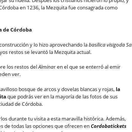
jar su huella. Después los cristianos hicieron lo propio, y
ó Córdoba en 1236, la Mezquita fue consagrada como
ta de Córdoba
construcción y lo hizo aprovechando la
basílica visigoda S
uyos restos se levantó la Mezquita actual.
re los restos del
Almina
r en el que se enterró al emir
eden ver.
illoso bosque de arcos y dovelas blancas y rojas,
la
ita
que podrás ver en la mayoría de las fotos de sus
 ciudad de Córdoba.
los durante tu visita a esta maravilla histórica. Además,
s de todas las opciones que ofrecen en
Cordobatickets