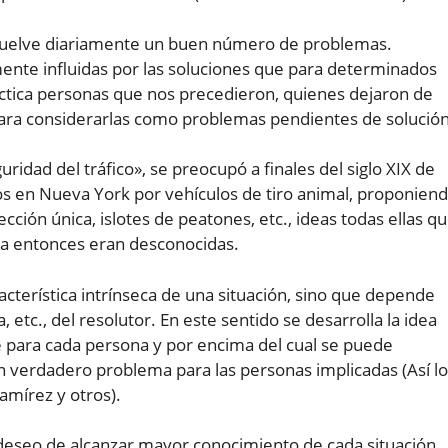
suelve diariamente un buen número de problemas.
nte influidas por las soluciones que para determinados
áctica personas que nos precedieron, quienes dejaron de
 para considerarlas como problemas pendientes de solución
ridad del tráfico», se preocupó a finales del siglo XIX de
os en Nueva York por vehículos de tiro animal, proponien
cción única, islotes de peatones, etc., ideas todas ellas q
ta entonces eran desconocidas.
racterística intrínseca de una situación, sino que depende
etc., del resolutor. En este sentido se desarrolla la idea
 para cada persona y por encima del cual se puede
n verdadero problema para las personas implicadas (Así lo
amírez y otros).
 deseo de alcanzar mayor conocimiento de cada situación