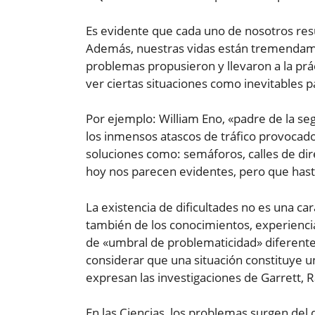
Es evidente que cada uno de nosotros re
Además, nuestras vidas están tremendame
problemas propusieron y llevaron a la pr
ver ciertas situaciones como inevitables
Por ejemplo: William Eno, «padre de la segu
los inmensos atascos de tráfico provocad
soluciones como: semáforos, calles de dire
hoy nos parecen evidentes, pero que has
La existencia de dificultades no es una ca
también de los conocimientos, experiencia, 
de «umbral de problematicidad» diferente
considerar que una situación constituye u
expresan las investigaciones de Garrett, R
En las Ciencias, los problemas surgen del