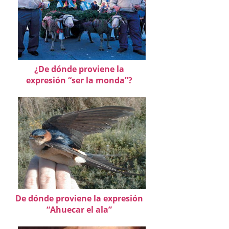
¿De dónde proviene la
expresión “ser la monda”?
De dónde proviene la expresión
“Ahuecar el ala”