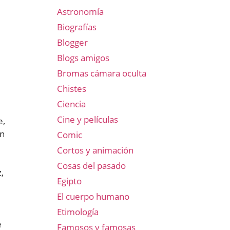
Astronomía
Biografías
Blogger
Blogs amigos
Bromas cámara oculta
Chistes
Ciencia
Cine y películas
e,
un
Comic
Cortos y animación
Cosas del pasado
,
Egipto
El cuerpo humano
Etimología
e
Famosos y famosas