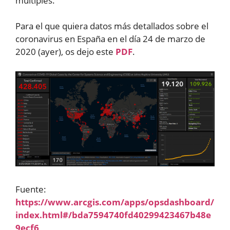
múltiples.
Para el que quiera datos más detallados sobre el
coronavirus en España en el día 24 de marzo de
2020 (ayer), os dejo este
PDF
.
Fuente:
https://www.arcgis.com/apps/opsdashboard/
index.html#/bda7594740fd40299423467b48e
9ecf6