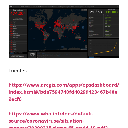
Fuentes:
https://www.arcgis.com/apps/opsdashboard/
index.html#/bda7594740fd40299423467b48e
9ecf6
https://www.who.int/docs/default-
source/coronaviruse/situation-
reports/20200325-sitrep-65-covid-19.pdf?