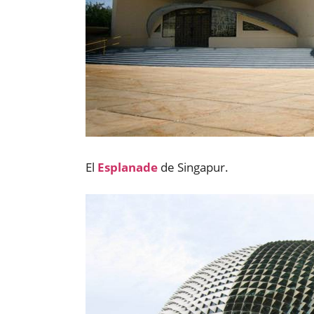
El
Esplanade
de Singapur.