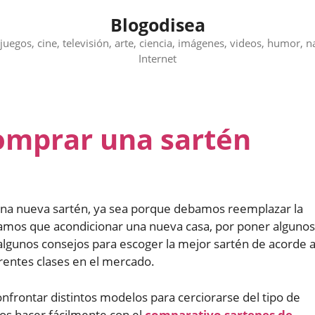
Blogodisea
juegos, cine, televisión, arte, ciencia, imágenes, videos, humor, n
Internet
omprar una sartén
r una nueva sartén, ya sea porque debamos reemplazar la
amos que acondicionar una nueva casa, por poner algunos
algunos consejos para escoger la mejor sartén de acorde 
rentes clases en el mercado.
onfrontar distintos modelos para cerciorarse del tipo de
os hacer fácilmente con el
comparativo sartenes de