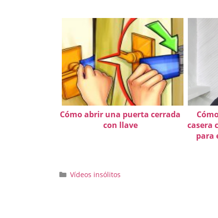
Cómo abrir una puerta cerrada
Cómo
con llave
casera c
para 
Categorías
Vídeos insólitos