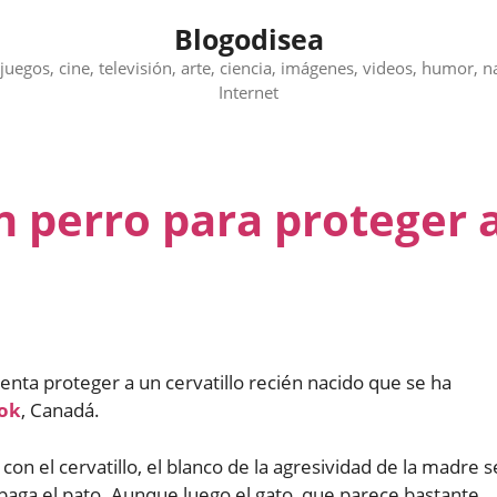
Blogodisea
juegos, cine, televisión, arte, ciencia, imágenes, videos, humor, n
Internet
n perro para proteger 
nta proteger a un cervatillo recién nacido que se ha
ok
, Canadá.
n el cervatillo, el blanco de la agresividad de la madre s
paga el pato. Aunque luego el gato, que parece bastante