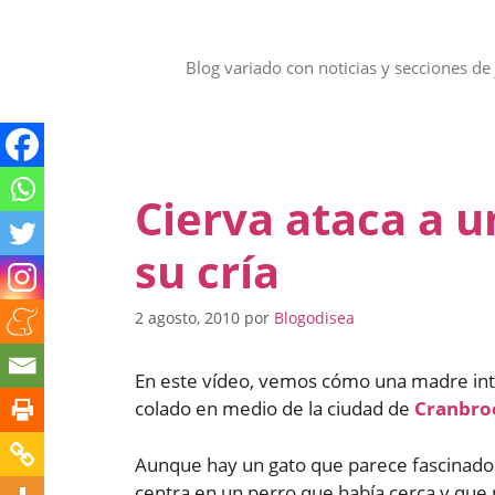
Saltar
al
contenido
Blog variado con noticias y secciones de 
Cierva ataca a u
su cría
2 agosto, 2010
por
Blogodisea
En este vídeo, vemos cómo una madre inte
colado en medio de la ciudad de
Cranbro
Aunque hay un gato que parece fascinado co
centra en un perro que había cerca y que 