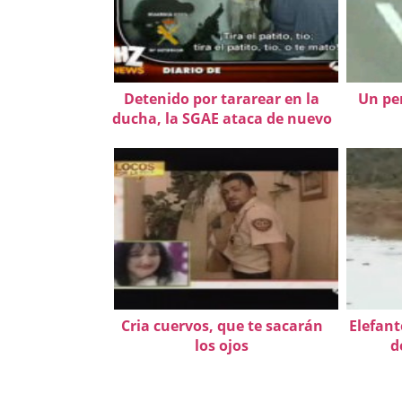
Detenido por tararear en la
Un per
ducha, la SGAE ataca de nuevo
Cria cuervos, que te sacarán
Elefant
los ojos
d