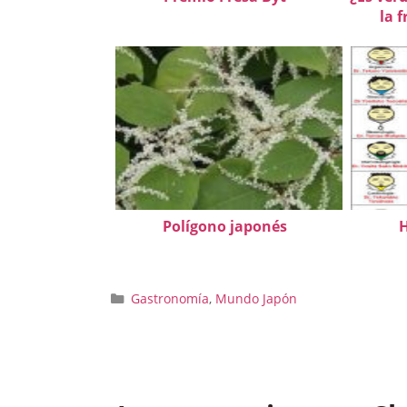
la f
Polígono japonés
H
Categorías
Gastronomía
,
Mundo Japón