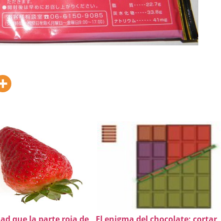
ad que la parte roja de
El enigma del chocolate: cortar