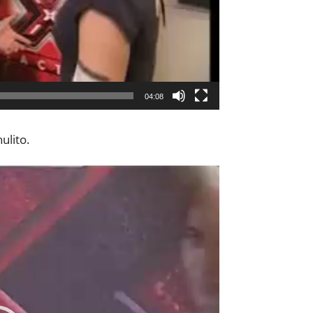
04:08
ulito.