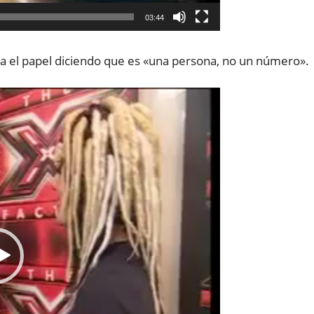
03:44
ita el papel diciendo que es «una persona, no un número».