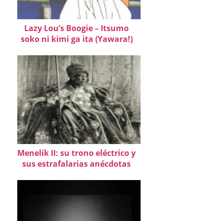
Lazy Lou’s Boogie – Itsumo
soko ni kimi ga ita (Yawara!)
Menelik II: su trono eléctrico y
sus estrafalarias anécdotas