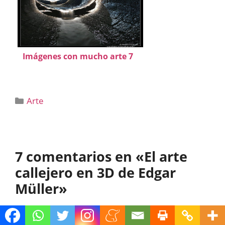
Imágenes con mucho arte 7
Categorías
Arte
7 comentarios en «El arte
callejero en 3D de Edgar
Müller»