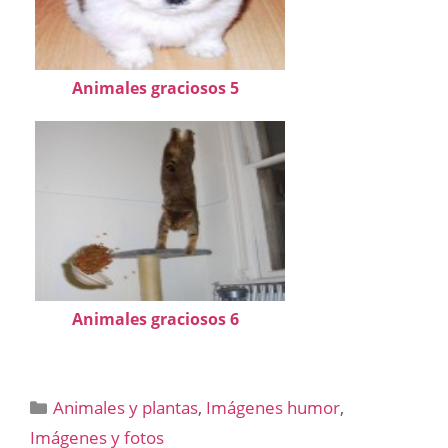
Animales graciosos 5
Animales graciosos 6
Categorías
Animales y plantas
,
Imágenes humor
,
Imágenes y fotos