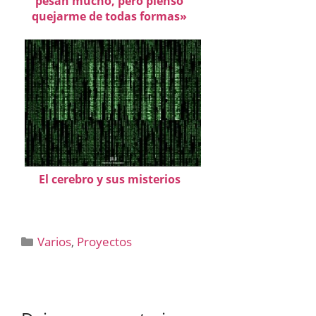
pesan mucho, pero pienso
quejarme de todas formas»
El cerebro y sus misterios
Categorías
Varios
,
Proyectos