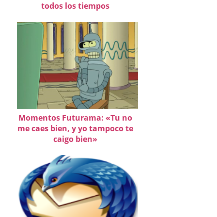
todos los tiempos
Momentos Futurama: «Tu no
me caes bien, y yo tampoco te
caigo bien»