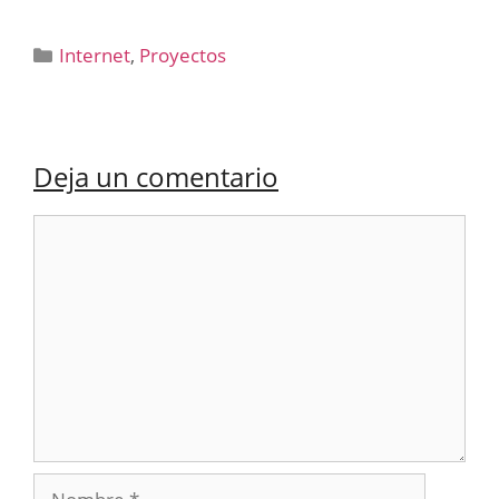
Categorías
Internet
,
Proyectos
Deja un comentario
Comentario
Nombre