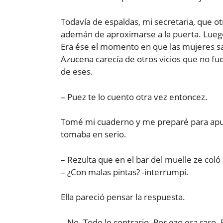
Todavía de espaldas, mi secretaria, que otr
ademán de aproximarse a la puerta. Luego 
Era ése el momento en que las mujeres sa
Azucena carecía de otros vicios que no fu
de eses.
– Puez te lo cuento otra vez entoncez.
Tomé mi cuaderno y me preparé para apun
tomaba en serio.
– Rezulta que en el bar del muelle ze col
– ¿Con malas pintas? -interrumpí.
Ella pareció pensar la respuesta.
– No. Todo lo contrario. Por ezo era rar