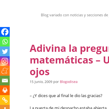
Saltar
al
contenido
Blog variado con noticias y secciones de 
Adivina la pregu
matemáticas – U
ojos
15 junio, 2009
por
Blogodisea
– ¿Y dices que al final le dio las gracias?
La puerta de mi despacho estaba abierta. 