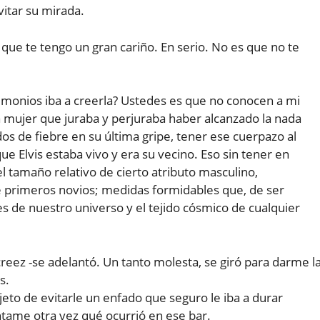
itar su mirada.
que te tengo un gran cariño. En serio. No es que no te
emonios iba a creerla? Ustedes es que no conocen a mi
a mujer que juraba y perjuraba haber alcanzado la nada
os de fiebre en su última gripe, tener ese cuerpazo al
ue Elvis estaba vivo y era su vecino. Eso sin tener en
l tamaño relativo de cierto atributo masculino,
 primeros novios; medidas formidables que, de ser
s de nuestro universo y el tejido cósmico de cualquier
eez -se adelantó. Un tanto molesta, se giró para darme l
s.
jeto de evitarle un enfado que seguro le iba a durar
tame otra vez qué ocurrió en ese bar.