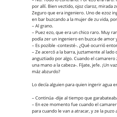
por allí. Bien veztido, ojoz claroz, mirada 
Zeguro que era ingeniero. Uno de ezoz in
en bar buzcando a la mujer de zu vida, po
– Al grano.
– Puez ezo, que era un chico raro. Muy ra
podía zer un ingeniero en buzca de amor 
– Es pozible -contesté-. ¿Qué ocurrió ento
– Ze acercó a la barra, juztamente al lado
anguztiado por algo. Cuando el camarero z
una mano a la cabeza-. Fíjate, jefe. ¡Un va
máz abzurdo?
Lo decía alguien para quien ingerir agua e
– Continúa -dije al tiempo que garabateab
– En eze momento fue cuando el camarero
para cuando le van a atracar, y ze la puzo a