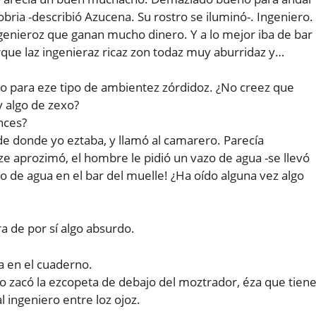
zobria -describió Azucena. Su rostro se iluminó-. Ingeniero.
genieroz que ganan mucho dinero. Y a lo mejor iba de bar
rque laz ingenieraz ricaz zon todaz muy aburridaz y…
ro para eze tipo de ambientez zórdidoz. ¿No creez que
y algo de zexo?
nces?
 de donde yo eztaba, y llamó al camarero. Parecía
e aprozimó, el hombre le pidió un vazo de agua -se llevó
zo de agua en el bar del muelle! ¿Ha oído alguna vez algo
ra de por sí algo absurdo.
a en el cuaderno.
 zacó la ezcopeta de debajo del moztrador, éza que tien
l ingeniero entre loz ojoz.