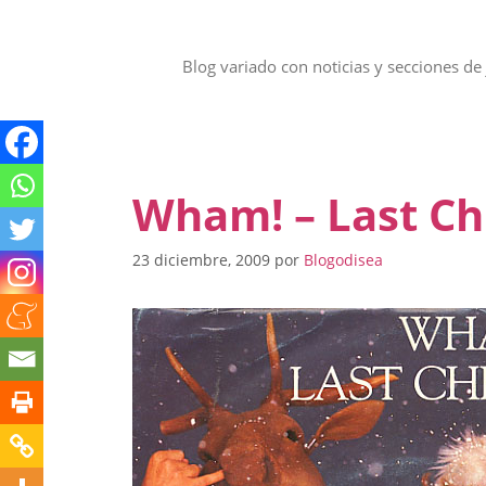
Saltar
al
contenido
Blog variado con noticias y secciones de 
Wham! – Last Ch
23 diciembre, 2009
por
Blogodisea