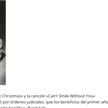
st Christmas» y la canción «Can’t Smile Without You»
 por órdenes judiciales, que los beneficios del primer añ
ación benéfica «Band Aid».