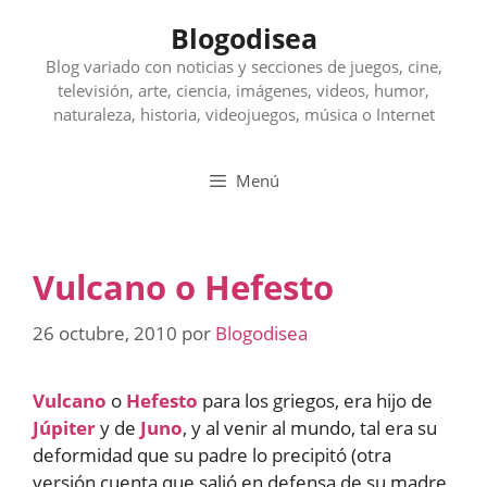
Saltar
Blogodisea
al
contenido
Blog variado con noticias y secciones de juegos, cine,
televisión, arte, ciencia, imágenes, videos, humor,
naturaleza, historia, videojuegos, música o Internet
Menú
Vulcano o Hefesto
26 octubre, 2010
por
Blogodisea
Vulcano
o
Hefesto
para los griegos, era hijo de
Júpiter
y de
Juno
, y al venir al mundo, tal era su
deformidad que su padre lo precipitó (otra
versión cuenta que salió en defensa de su madre