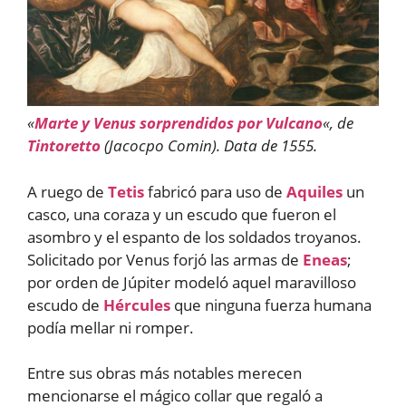
«
Marte y Venus sorprendidos por Vulcano
«, de
Tintoretto
(Jacocpo Comin). Data de 1555.
A ruego de
Tetis
fabricó para uso de
Aquiles
un
casco, una coraza y un escudo que fueron el
asombro y el espanto de los soldados troyanos.
Solicitado por Venus forjó las armas de
Eneas
;
por orden de Júpiter modeló aquel maravilloso
escudo de
Hércules
que ninguna fuerza humana
podía mellar ni romper.
Entre sus obras más notables merecen
mencionarse el mágico collar que regaló a