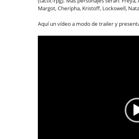
(tactic-rpg). Más personajes serán: Freya, A
Margot, Cheripha, Kristoff, Lockswell, Na
Aquí un vídeo a modo de trailer y present
Reproductor
de
vídeo