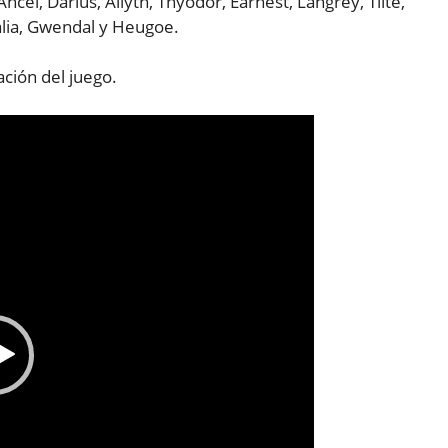
ncel, Darius, Ailyth, Thyodor, Earnest, Langrey, Tilte,
talia, Gwendal y Heugoe.
ación del juego.