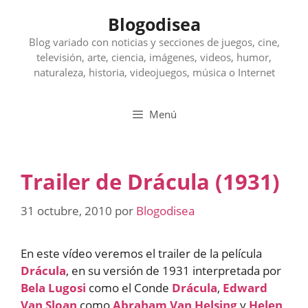
Saltar
Blogodisea
al
contenido
Blog variado con noticias y secciones de juegos, cine,
televisión, arte, ciencia, imágenes, videos, humor,
naturaleza, historia, videojuegos, música o Internet
Menú
Trailer de Drácula (1931)
31 octubre, 2010
por
Blogodisea
En este vídeo veremos el trailer de la película
Drácula
, en su versión de 1931 interpretada por
Bela Lugosi
como el Conde
Drácula
,
Edward
Van Sloan
como
Abraham Van Helsing
y
Helen