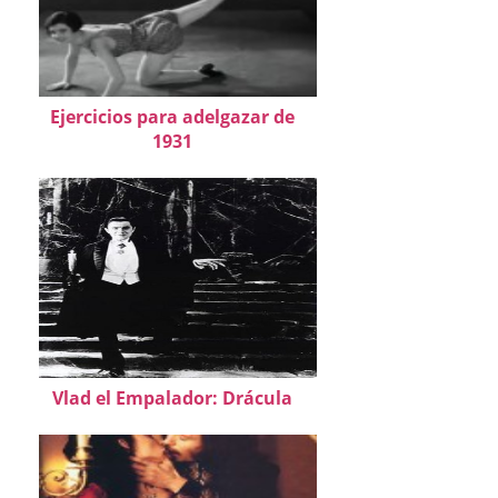
Ejercicios para adelgazar de
1931
Vlad el Empalador: Drácula