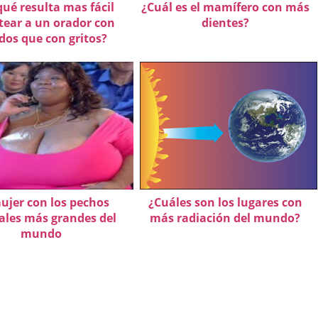
qué resulta mas fácil
¿Cuál es el mamífero con más
tear a un orador con
dientes?
idos que con gritos?
ujer con los pechos
¿Cuáles son los lugares con
ales más grandes del
más radiación del mundo?
mundo