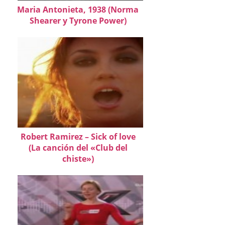
Maria Antonieta, 1938 (Norma
Shearer y Tyrone Power)
Robert Ramirez – Sick of love
(La canción del «Club del
chiste»)