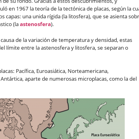
de su fondo. Gracias a estos descubrimientos, y
ó en 1967 la teoría de la tectónica de placas, según la cu
s capas: una unida rígida (la litosfera), que se asienta sob
tico (la
astenosfera
).
 causa de la variación de temperatura y densidad, estas
l límite entre la astenosfera y litosfera, se separan o
placas: Pacífica, Euroasiática, Norteamericana,
 Antártica, aparte de numerosas microplacas, como la del