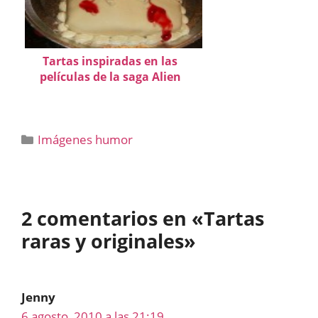
Tartas inspiradas en las
películas de la saga Alien
Categorías
Imágenes humor
2 comentarios en «Tartas
raras y originales»
Jenny
6 agosto, 2010 a las 21:19