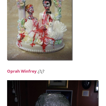
Oprah Winfrey
¿?¿?