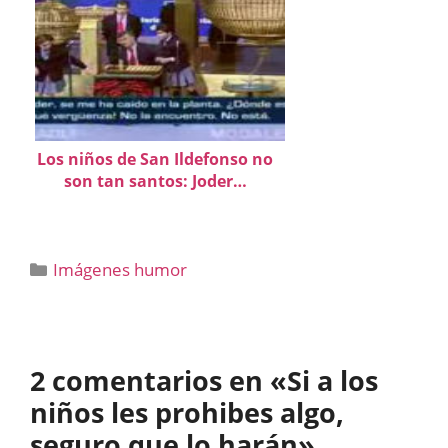
Los niños de San Ildefonso no
son tan santos: Joder…
Categorías
Imágenes humor
2 comentarios en «Si a los
niños les prohibes algo,
seguro que lo harán»