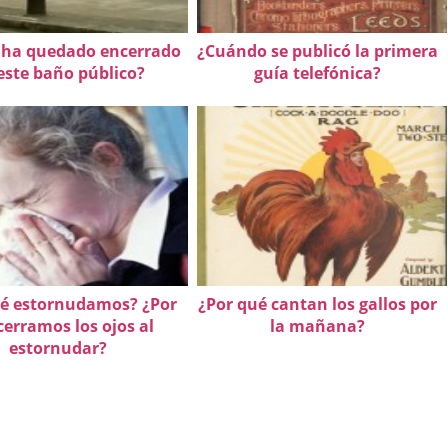
 ha quedado encerrado
¿Cuándo se publicó la primera
este baño público?
guía telefónica?
ué estornudamos? ¿Por
¿Por qué cantan los gallos por
cerramos los ojos al
la mañana?
estornudar?